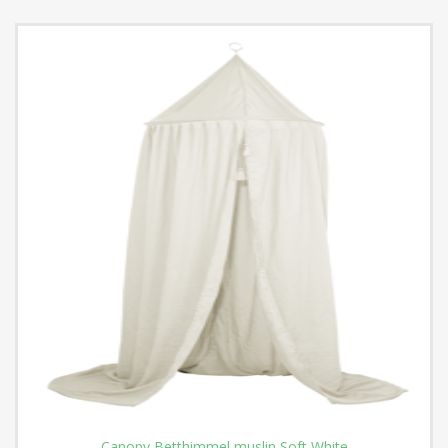
Canopy Betthimmel muslin Soft White